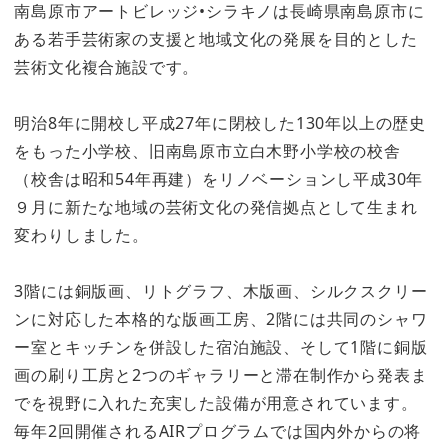
南島原市アートビレッジ•シラキノは長崎県南島原市に
ある若手芸術家の支援と地域文化の発展を目的とした
芸術文化複合施設です。
明治8年に開校し平成27年に閉校した130年以上の歴史
をもった小学校、旧南島原市立白木野小学校の校舎
（校舎は昭和54年再建）をリノベーションし平成30年
９月に新たな地域の芸術文化の発信拠点として生まれ
変わりしました。
3階には銅版画、リトグラフ、木版画、シルクスクリー
ンに対応した本格的な版画工房、2階には共同のシャワ
ー室とキッチンを併設した宿泊施設、そして1階に銅版
画の刷り工房と2つのギャラリーと滞在制作から発表ま
でを視野に入れた充実した設備が用意されています。
毎年2回開催されるAIRプログラムでは国内外からの将